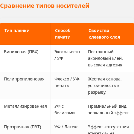
Сравнение типов носителей
Тип пленки
Способ
Свойства
печати
клеевого слоя
Виниловая (ПВХ)
Экосольвент
Постоянный
/ УФ
акриловый клей,
высокая адгезия.
Полипропиленовая
Флексо / УФ-
Жесткая основа,
печать
устойчивость к
разрыву.
Металлизированная
УФ с
Премиальный вид,
белилами
зеркальный эффект.
Прозрачная (ПЭТ)
УФ / Латекс
Эффект «отсутствия
этикетки» на