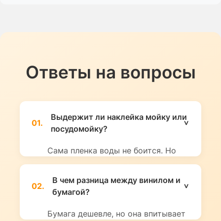
Ответы на вопросы
Выдержит ли наклейка мойку или
01.
посудомойку?
Сама пленка воды не боится. Но
сильный напор горячей воды и
химия могут повредить краску.
В чем разница между винилом и
02.
Если наклейку планируется мыть в
бумагой?
посудомойке, мы настоятельно
рекомендуем заказать
Бумага дешевле, но она впитывает