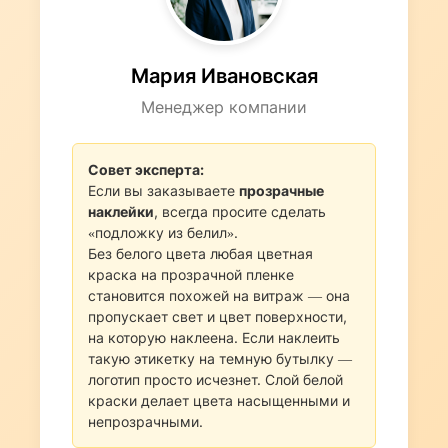
пленка с усиленным клеем (High
Tack). Обязательно предупредите
менеджера о поверхности
Мария Ивановская
монтажа!
Менеджер компании
Совет эксперта:
Если вы заказываете
прозрачные
наклейки
, всегда просите сделать
«подложку из белил».
Без белого цвета любая цветная
краска на прозрачной пленке
становится похожей на витраж — она
пропускает свет и цвет поверхности,
на которую наклеена. Если наклеить
такую этикетку на темную бутылку —
логотип просто исчезнет. Слой белой
краски делает цвета насыщенными и
непрозрачными.