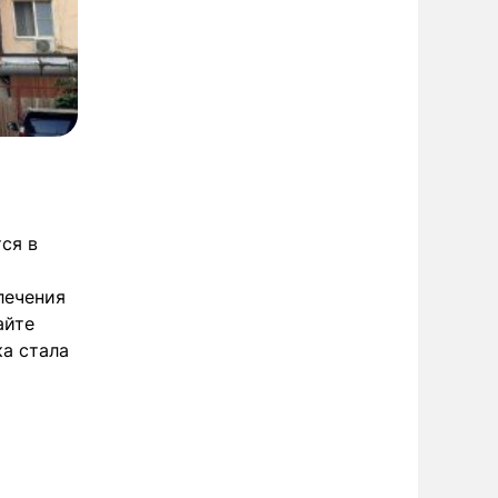
ся в
лечения
айте
ка стала