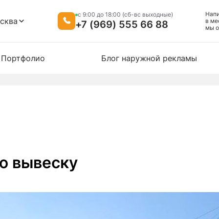
Нап
c 9:00 до 18:00 (сб-вс выходные)
сква
в ме
+7 (969) 555 66 88
мы o
Портфолио
Блог наружной рекламы
ю вывеску