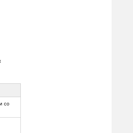
х
и со