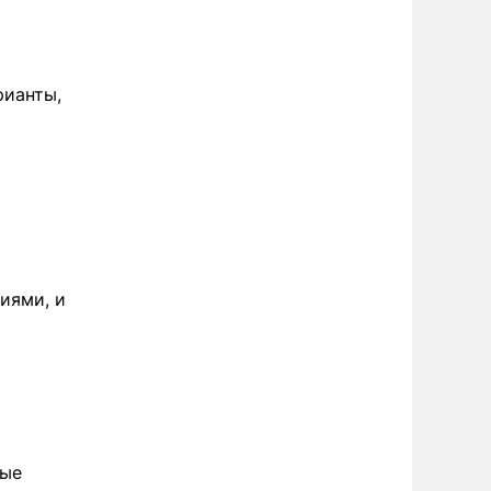
рианты,
иями, и
ные