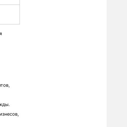
я
тов,
жды.
изнесов,