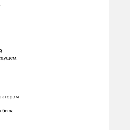
,
й
удущем.
фактором
а была