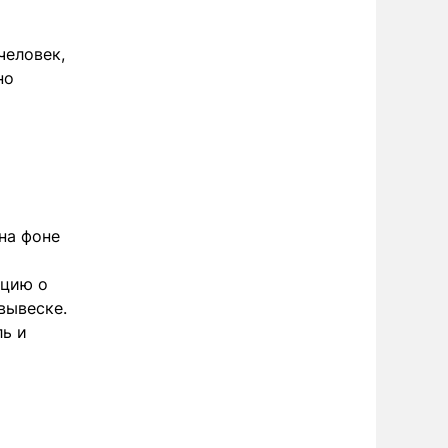
человек,
но
на фоне
ацию о
вывеске.
ль и