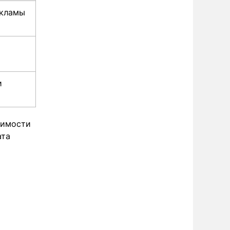
екламы
и
симости
ата