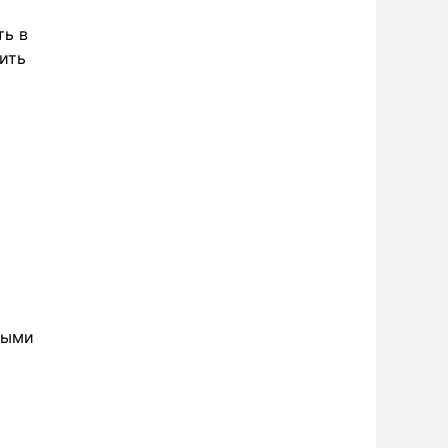
ть в
ить
ными