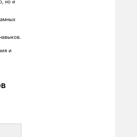
, но и
ламных
навыков.
ния и
ов