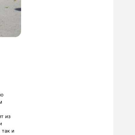
но
м
т из
и
 так и