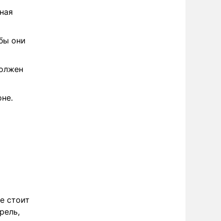
ная
бы они
должен
не.
е стоит
рель,