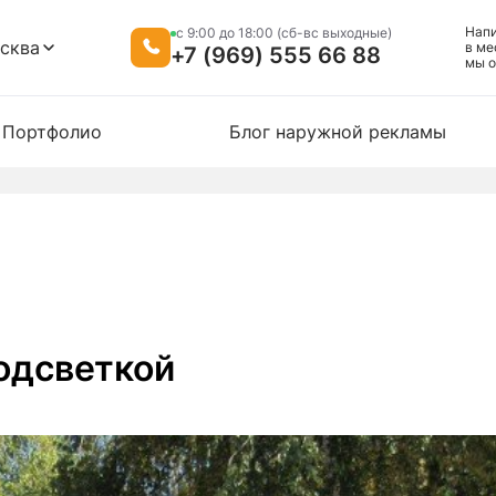
Нап
c 9:00 до 18:00 (сб-вс выходные)
сква
в ме
+7 (969) 555 66 88
мы o
Портфолио
Блог наружной рекламы
одсветкой