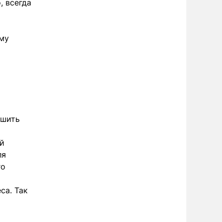
, всегда
ому
чшить
ой
ля
го
са. Так