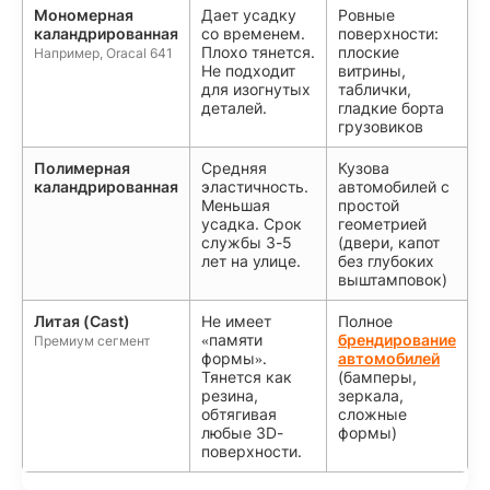
Мономерная
Дает усадку
Ровные
каландрированная
со временем.
поверхности:
Плохо тянется.
плоские
Например, Oracal 641
Не подходит
витрины,
для изогнутых
таблички,
деталей.
гладкие борта
грузовиков
Полимерная
Средняя
Кузова
каландрированная
эластичность.
автомобилей с
Меньшая
простой
усадка. Срок
геометрией
службы 3-5
(двери, капот
лет на улице.
без глубоких
выштамповок)
Литая (Cast)
Не имеет
Полное
«памяти
брендирование
Премиум сегмент
формы».
автомобилей
Тянется как
(бамперы,
резина,
зеркала,
обтягивая
сложные
любые 3D-
формы)
поверхности.