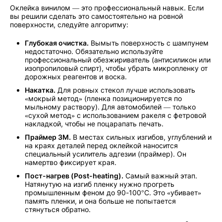
Оклейка винилом — это профессиональный навык. Если
вы решили сделать это самостоятельно на ровной
поверхности, следуйте алгоритму:
Глубокая очистка.
Вымыть поверхность с шампунем
недостаточно. Обязательно используйте
профессиональный обезжириватель (антисиликон или
изопропиловый спирт), чтобы убрать микропленку от
дорожных реагентов и воска.
Накатка.
Для ровных стекол лучше использовать
«мокрый метод» (пленка позиционируется по
мыльному раствору). Для автомобилей — только
«сухой метод» с использованием ракеля с фетровой
накладкой, чтобы не поцарапать печать.
Праймер 3M.
В местах сильных изгибов, углублений и
на краях деталей перед оклейкой наносится
специальный усилитель адгезии (праймер). Он
намертво фиксирует края.
Пост-нагрев (Post-heating).
Самый важный этап.
Натянутую на изгиб пленку нужно прогреть
промышленным феном до 90-100°C. Это «убивает»
память пленки, и она больше не попытается
стянуться обратно.