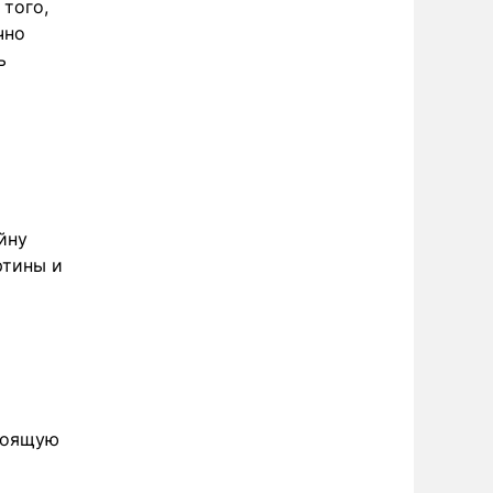
 того,
чно
ь
йну
ртины и
тоящую