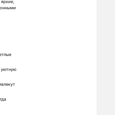
 яркие,
ионными
о
етлые
я уютную
ивлекут
гда