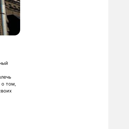
чный
влечь
 о том,
своих