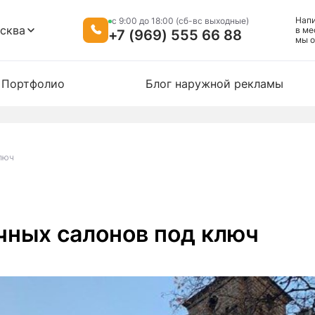
Нап
c 9:00 до 18:00 (сб-вс выходные)
сква
в ме
+7 (969) 555 66 88
мы o
Портфолио
Блог наружной рекламы
люч
ных салонов под ключ