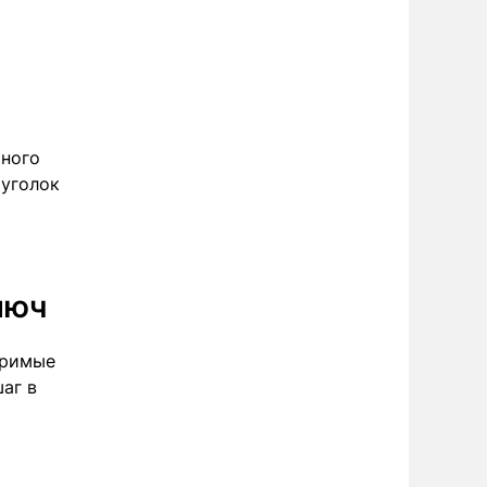
чного
 уголок
люч
оримые
аг в