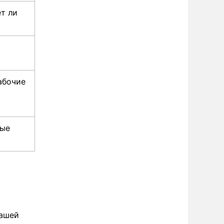
ет ли
абочие
рые
вашей