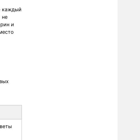
е каждый
 не
трин и
 место
евых
цветы