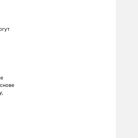
огут
ое
основе
у,