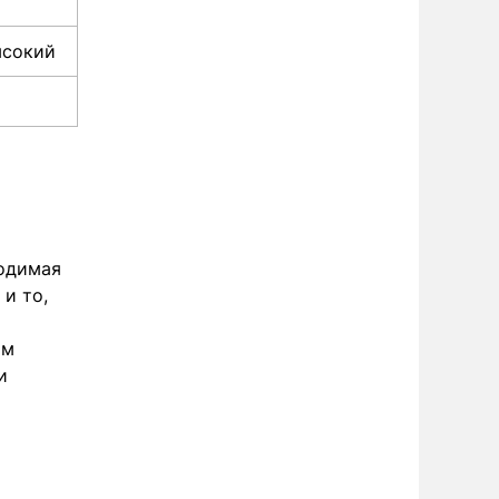
ысокий
ходимая
и то,
ом
и