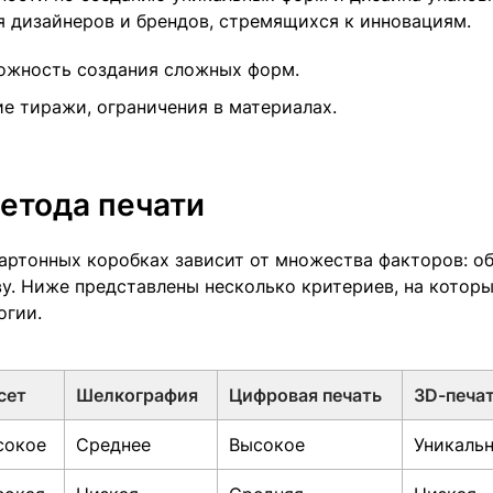
я дизайнеров и брендов, стремящихся к инновациям.
ожность создания сложных форм.
е тиражи, ограничения в материалах.
етода печати
артонных коробках зависит от множества факторов: о
ву. Ниже представлены несколько критериев, на котор
огии.
сет
Шелкография
Цифровая печать
3D-печа
сокое
Среднее
Высокое
Уникаль