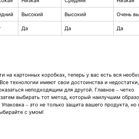
сокая
Низкая
Средняя
Низкая
едний
Высокий
Высокий
Очень в
т
Да
Да
Да
и на картонных коробках, теперь у вас есть вся необ
се технологии имеют свои достоинства и недостатки, 
оказаться неподходящим для другой. Главное – четко
 затем выбирать тот метод, который наилучшим образ
 Упаковка – это не только защита вашего продукта, но 
выбирайте с умом!