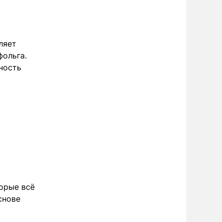
ляет
фольга.
ность
орые всё
снове