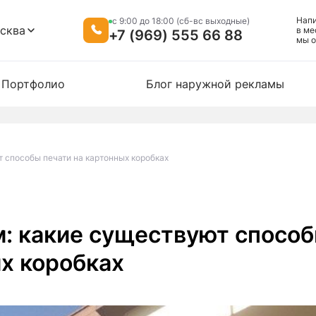
Нап
c 9:00 до 18:00 (сб-вс выходные)
сква
в ме
+7 (969) 555 66 88
мы o
Портфолио
Блог наружной рекламы
 способы печати на картонных коробках
: какие существуют спосо
ых коробках