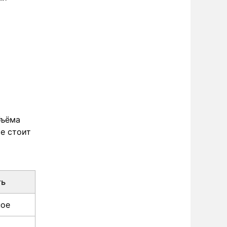
бъёма
ые стоит
ть
ное