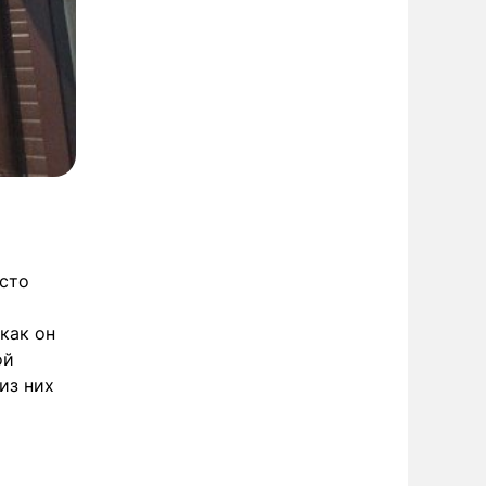
осто
как он
ой
из них