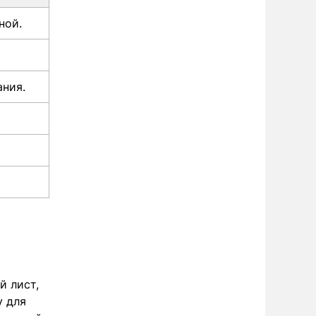
ной.
ания.
й лист,
у для