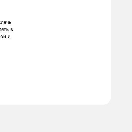
влечь
лять в
ной и