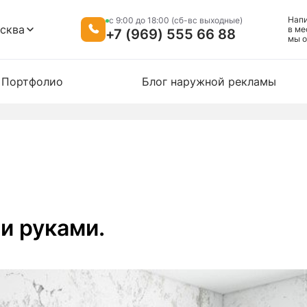
Нап
c 9:00 до 18:00 (сб-вс выходные)
сква
в ме
+7 (969) 555 66 88
мы o
Портфолио
Блог наружной рекламы
и руками.