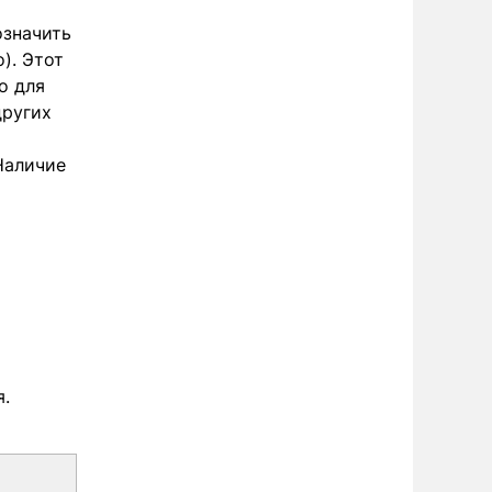
означить
). Этот
о для
других
Наличие
я.