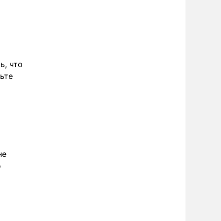
ь, что
ьте
не
о