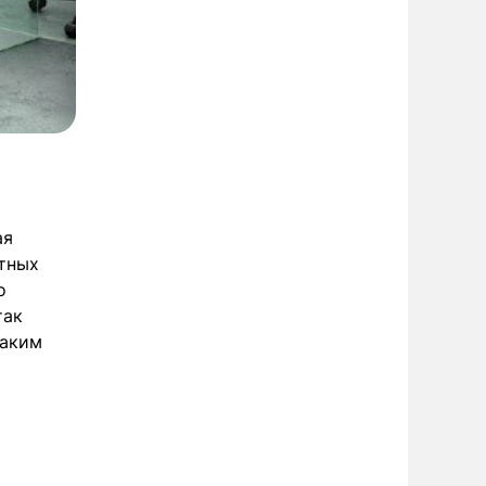
ая
етных
о
так
каким