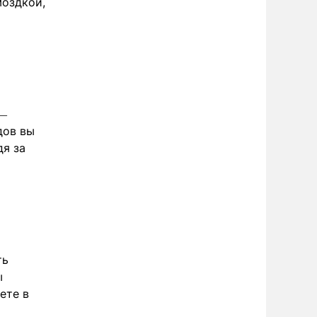
моздкой,
 —
дов вы
дя за
ть
ы
ете в